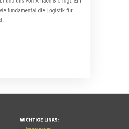
eibt und uns von A nach B bringt. Ein
wie fundamental die Logistik für
t.
WICHTIGE LINKS: