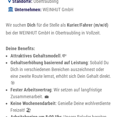
Standorte:
Obertraubling
Unternehmen:
WEINHUT GmbH
Wir suchen
Dich
für die Stelle als
Kurier/Fahrer (m/w/d)
bei der WEINHUT GmbH in
Obertraubling
in Vollzeit.
Deine Benefits:
Attraktives Gehaltsmodell
.
💸
Gehaltserhöhung
basierend auf Leistung
: Sobald Du
Dich in verschiedenen Bereichen auszeichnest oder
eine zweite Route lernst, erhöht sich Dein Gehalt direkt.
🎯
Fester Arbeitsvertrag
:
Wir setzen auf langfristige
Zusammenarbeit. 💼
Keine Wochenendarbeit
: Genieße Deine wohlverdiente
Freizeit!
🏖️
Arbeitsbeginn um 8:00 Uhr
: Unsere Belader bereiten